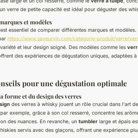
ase large et un col resserré, comme le
verre à tulipe
, conc
un verre de petite capacité est idéal pour déguster des wh
 marques et modèles
il est essentiel de comparer différentes marques et modèles.
par
https://www.saveurvin.com/categorie-produit/verre/ver
 variété et leur design soigné. Des modèles comme les
verr
ffrent des expériences de dégustation uniques, adaptées à
onseils pour une dégustation optimale
a forme et du design des verres
esign
des verres à whisky jouent un rôle crucial dans l'art de
, par exemple, grâce à son col resserré, concentre les arôm
tion des nuances. En revanche, un
tumbler
large et épais es
whiskies servis avec des glaçons, offrant une expérience pl