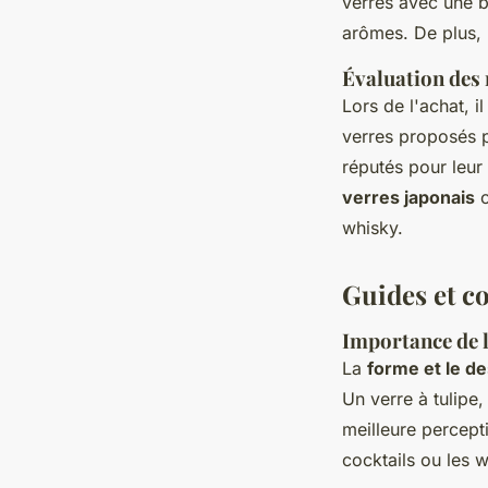
verres avec une b
arômes. De plus, 
Évaluation des
Lors de l'achat, 
verres proposés 
réputés pour leur
verres japonais
o
whisky.
Guides et c
Importance de l
La
forme et le d
Un verre à tulipe
meilleure percep
cocktails ou les 