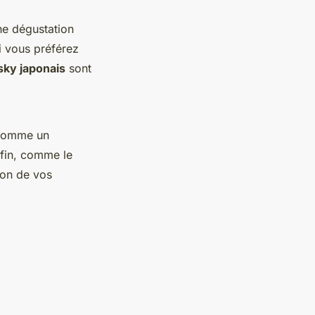
ne dégustation
i vous préférez
sky japonais
sont
, comme un
 fin, comme le
ion de vos