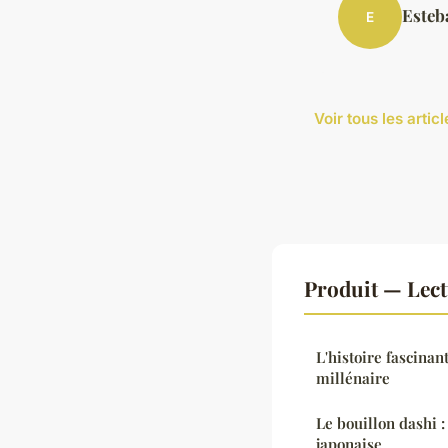
Esteb
E
Voir tous les artic
Produit — Lec
L'histoire fascina
millénaire
Le bouillon dashi 
japonaise