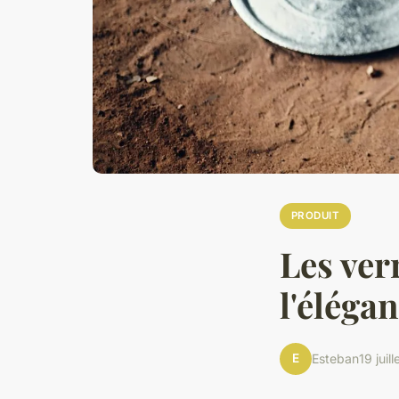
PRODUIT
Les ver
l'élégan
E
Esteban
19 juil