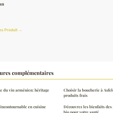
an
les Produit →
tures complémentaires
nte du vin arménien: héritage
Choisir la boucherie à Asfe
produits frais
: incontournable en cuisine
Découvrez les bienfaits des
bio pour votre santé