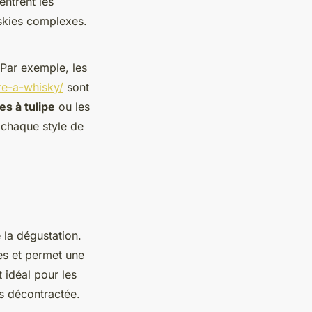
entrent les
iskies complexes.
 Par exemple, les
re-a-whisky/
sont
es à tulipe
ou les
 chaque style de
 la dégustation.
es et permet une
t idéal pour les
us décontractée.