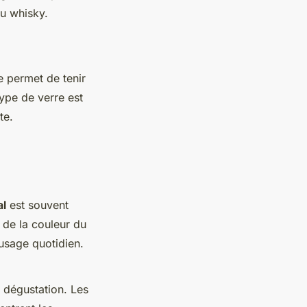
du whisky.
e permet de tenir
type de verre est
te.
al
est souvent
 de la couleur du
 usage quotidien.
e dégustation. Les